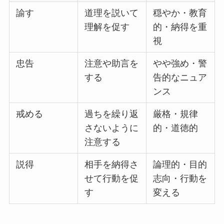
諭す
道理を説いて
穏やか・教育
理解を促す
的・納得を重
視
忠告
注意や助言を
やや強め・警
する
告的なニュア
ンス
戒める
過ちを繰り返
厳格・規律
さないように
的・道徳的
注意する
説得
相手を納得さ
論理的・目的
せて行動を促
志向・行動を
す
変える