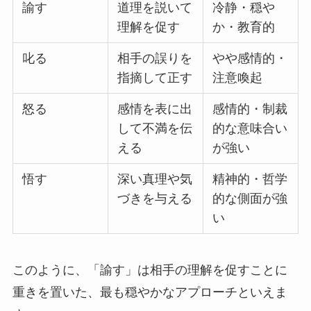
諭す
道理を説いて
冷静・穏や
理解を促す
か・教育的
叱る
相手の誤りを
やや感情的・
指摘して正す
注意喚起
怒る
感情を表に出
感情的・制裁
して不満を伝
的な意味合い
える
が強い
悟す
深い真理や気
精神的・哲学
づきを与える
的な側面が強
い
このように、「諭す」は相手の理解を促すことに
重きを置いた、最も穏やかなアプローチといえま